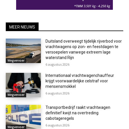
MEER NIEUWS
Duitsland overweegt tijdelijk rijverbod voor
vrachtwagens op zon- en feestdagen te
versoepelen vanwege extreem lage
waterstand Rijn
Wegvervoer
6 augustus 2026
Internationaal vrachtwagenchauffeur
krijgt voorwaardelijke celstraf voor
mensensmokkel
6 augustus 2026
Wegvervoer
Transportbedrijf raakt vrachtwagen
definitief kwijt na overtreding
cabotageregels
6 augustus 2026
Wegvervoer