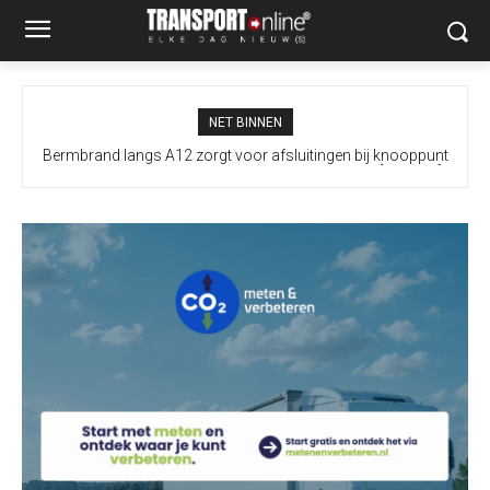
NET BINNEN
Bermbrand langs A12 zorgt voor afsluitingen bij knooppunt
Prins Clausplein: A4 vanuit Utrecht onbereikbaar [+video’s]