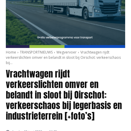
Home
TRANSPORTNIEUWS
Wegvervoer
Vrachtwagen rijdt
verkeerslichten omver en belandt in sloot bij Oirschot: verkeerschaos
bij...
Vrachtwagen rijdt
verkeerslichten omver en
belandt in sloot bij Oirschot:
verkeerschaos bij legerbasis en
industrieterrein [+foto’s]