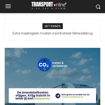
NET BINNEN
Extra maatregelen moeten vrachtverkeer Merwedebrug
terugdringen