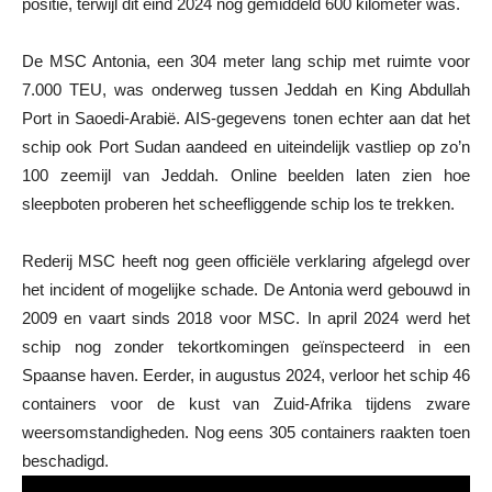
positie, terwijl dit eind 2024 nog gemiddeld 600 kilometer was.
De MSC Antonia, een 304 meter lang schip met ruimte voor
7.000 TEU, was onderweg tussen Jeddah en King Abdullah
Port in Saoedi-Arabië. AIS-gegevens tonen echter aan dat het
schip ook Port Sudan aandeed en uiteindelijk vastliep op zo’n
100 zeemijl van Jeddah. Online beelden laten zien hoe
sleepboten proberen het scheefliggende schip los te trekken.
Rederij MSC heeft nog geen officiële verklaring afgelegd over
het incident of mogelijke schade. De Antonia werd gebouwd in
2009 en vaart sinds 2018 voor MSC. In april 2024 werd het
schip nog zonder tekortkomingen geïnspecteerd in een
Spaanse haven. Eerder, in augustus 2024, verloor het schip 46
containers voor de kust van Zuid-Afrika tijdens zware
weersomstandigheden. Nog eens 305 containers raakten toen
beschadigd.