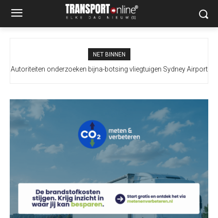
NET BINNEN
Autoriteiten onderzoeken bijna-botsing vliegtuigen Sydney Airport