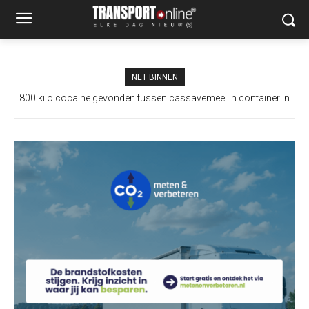
NET BINNEN
800 kilo cocaïne gevonden tussen cassavemeel in container in
Amsterdamse haven