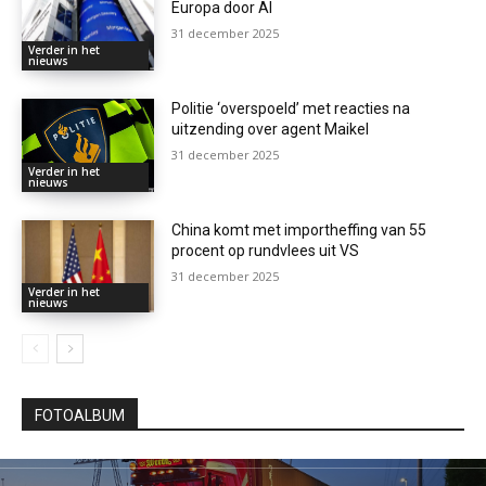
Europa door AI
31 december 2025
Verder in het
nieuws
Politie ‘overspoeld’ met reacties na
uitzending over agent Maikel
31 december 2025
Verder in het
nieuws
China komt met importheffing van 55
procent op rundvlees uit VS
31 december 2025
Verder in het
nieuws
FOTOALBUM