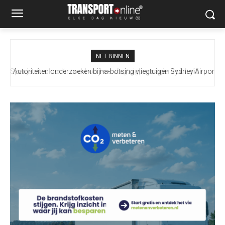
NET BINNEN
Autoriteiten onderzoeken bijna-botsing vliegtuigen Sydney Airport