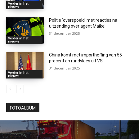
Verder in het
nieuws
Politie ‘overspoeld’ met reacties na
uitzending over agent Maikel
31 december 2025
Verder in het
nieuws
China komt met importheffing van 55
procent op rundvlees uit VS
31 december 2025
Verder in het
nieuws
FOTOALBUM