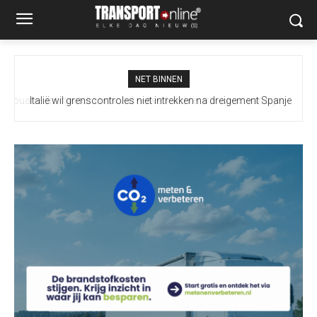
NET BINNEN
Italië wil grenscontroles niet intrekken na dreigement Spanje