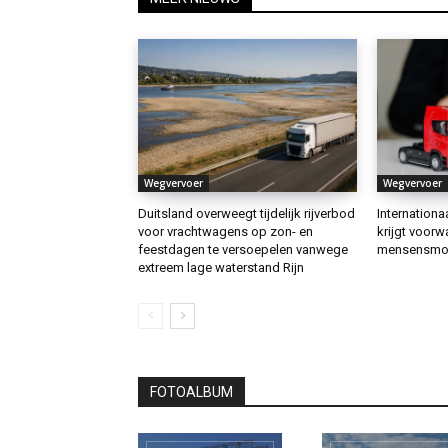
Wegvervoer
Wegvervoer
Duitsland overweegt tijdelijk rijverbod
Internation
voor vrachtwagens op zon- en
krijgt voorw
feestdagen te versoepelen vanwege
mensensmo
extreem lage waterstand Rijn
FOTOALBUM