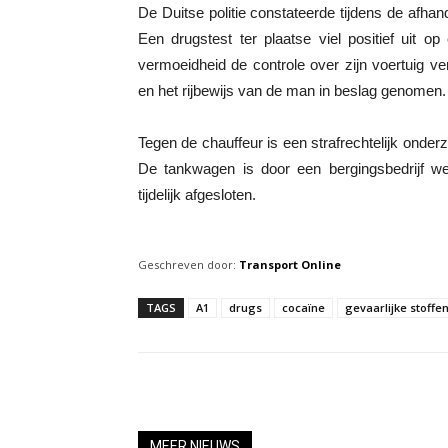
De Duitse politie constateerde tijdens de afhan
Een drugstest ter plaatse viel positief uit o
vermoeidheid de controle over zijn voertuig v
en het rijbewijs van de man in beslag genomen.
Tegen de chauffeur is een strafrechtelijk onde
De tankwagen is door een bergingsbedrijf weg
tijdelijk afgesloten.
Geschreven door:
Transport Online
TAGS
A1
drugs
cocaïne
gevaarlijke stoffe
MEER NIEUWS