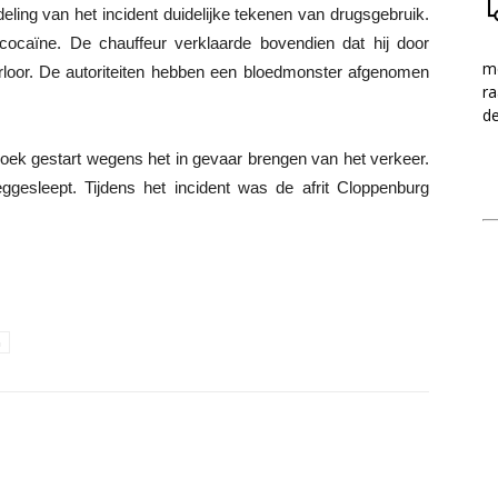
deling van het incident duidelijke tekenen van drugsgebruik.
p cocaïne. De chauffeur verklaarde bovendien dat hij door
me
erloor. De autoriteiten hebben een bloedmonster afgenomen
ra
d
rzoek gestart wegens het in gevaar brengen van het verkeer.
gesleept. Tijdens het incident was de afrit Cloppenburg
n