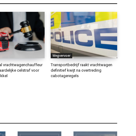
Wegvervoer
aal vrachtwagenchauffeur
Transportbedrijf raakt vrachtwagen
aardelijke celstraf voor
definitief kwijt na overtreding
kkel
cabotageregels