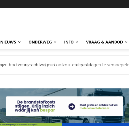
 NIEUWS
ONDERWEG
INFO
VRAAG & AANBOD
 na ernstig incident met trailer in Europoort