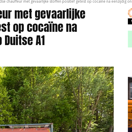
se chauffeur met gevaarlijke stoffen positief getest op cocaïne na eenzijdig ong
ur met gevaarlijke
est op cocaïne na
 Duitse A1