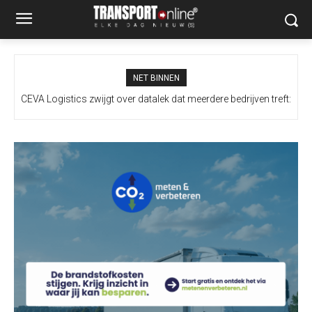
NET BINNEN
CEVA Logistics zwijgt over datalek dat meerdere bedrijven treft:
cybercriminelen krijgen meer kans om te slagen