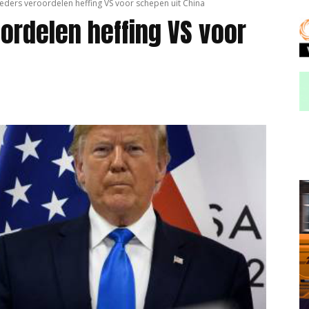
eders veroordelen heffing VS voor schepen uit China
ordelen heffing VS voor