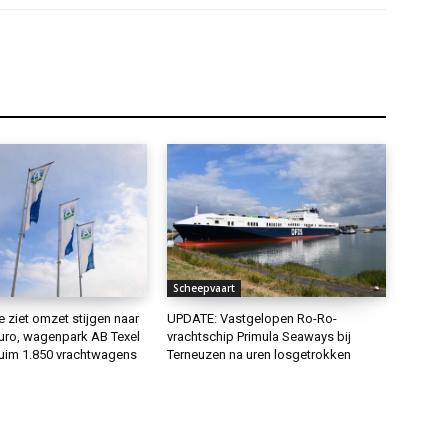
Scheepvaart
 ziet omzet stijgen naar
UPDATE: Vastgelopen Ro-Ro-
euro, wagenpark AB Texel
vrachtschip Primula Seaways bij
ruim 1.850 vrachtwagens
Terneuzen na uren losgetrokken