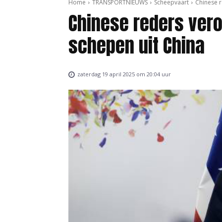
Home
TRANSPORTNIEUWS
Scheepvaart
Chinese r
Chinese reders vero
schepen uit China
zaterdag 19 april 2025 om 20:04 uur