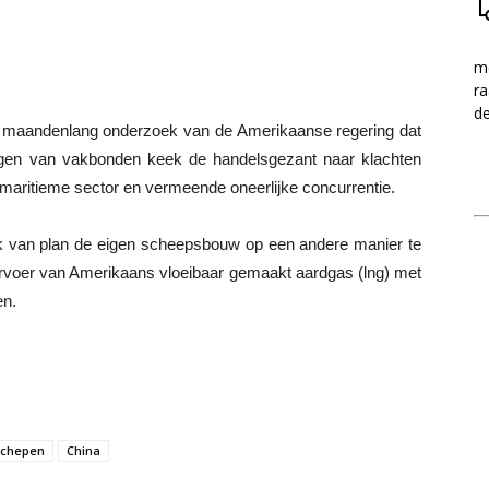
me
ra
d
n maandenlang onderzoek van de Amerikaanse regering dat
ngen van vakbonden keek de handelsgezant naar klachten
maritieme sector en vermeende oneerlijke concurrentie.
k van plan de eigen scheepsbouw op een andere manier te
ervoer van Amerikaans vloeibaar gemaakt aardgas (lng) met
en.
schepen
China