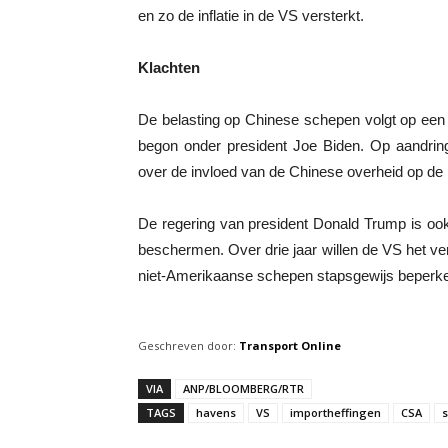
en zo de inflatie in de VS versterkt.
Klachten
De belasting op Chinese schepen volgt op ee
begon onder president Joe Biden. Op aandri
over de invloed van de Chinese overheid op de 
De regering van president Donald Trump is oo
beschermen. Over drie jaar willen de VS het v
niet-Amerikaanse schepen stapsgewijs beperk
Geschreven door:
Transport Online
VIA
ANP/BLOOMBERG/RTR
TAGS
havens
VS
importheffingen
CSA