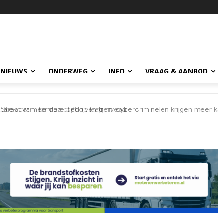
 NIEUWS
ONDERWEG
INFO
VRAAG & AANBOD
aat van Hormuz blijft op laag niveau