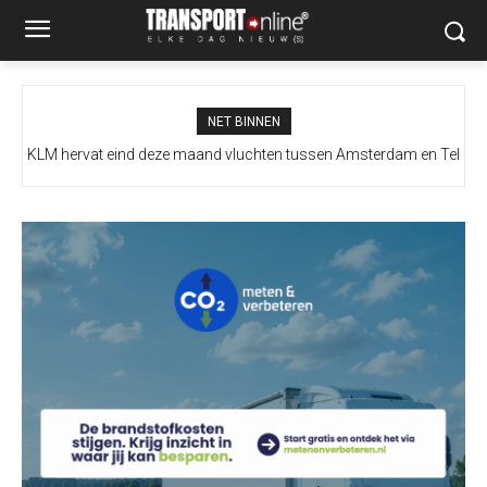
NET BINNEN
Drie drones treffen distributiecentrum Wildberries in
Jekaterinenburg