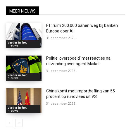
MEER NIEUWS
FT: ruim 200.000 banen weg bij banken
Europa door AI
31 december 2025
Verder in het
nieuws
Politie ‘overspoeld’ met reacties na
uitzending over agent Maikel
31 december 2025
Verder in het
nieuws
China komt met importheffing van 55
procent op rundvlees uit VS
31 december 2025
Verder in het
nieuws