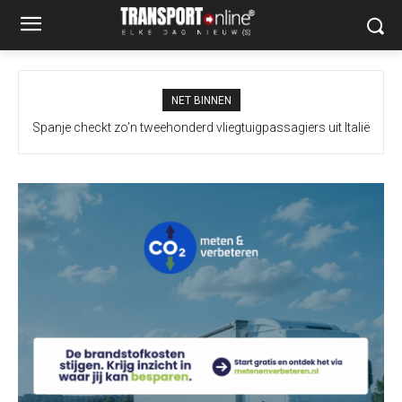
NET BINNEN
Spanje checkt zo’n tweehonderd vliegtuigpassagiers uit Italië