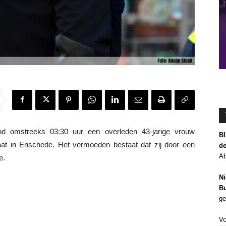
nd omstreeks 03:30 uur een overleden 43-jarige vrouw
Bl
aat in Enschede. Het vermoeden bestaat dat zij door een
de
Ab
e.
Ni
Bu
ge
V