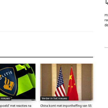
me
ra
d
t nieuws
Verder in het nieuws
rspoeld’ met reacties na
China komt met importheffing van 55