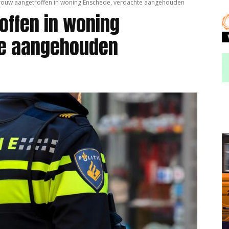
ouw aangetroffen in woning Enschede, verdachte aangehouden
offen in woning
te aangehouden