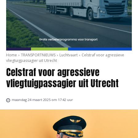
Home
TRANSPORTNIEUWS
Luchtvaart
Celstraf voor agressieve
vliegtuigpassagier uit Utrecht
Celstraf voor agressieve
vliegtuigpassagier uit Utrecht
maandag 24 maart 2025 om 17:42 uur