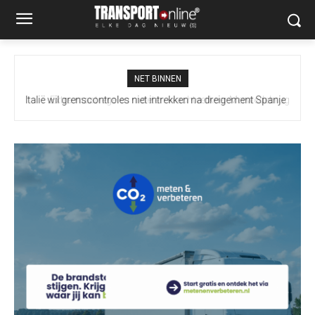
NET BINNEN
Extra maatregelen moeten vrachtverkeer Merwedebrug
terugdringen