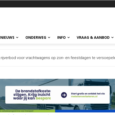
 NIEUWS
ONDERWEG
INFO
VRAAG & AANBOD
 na ernstig incident met trailer in Europoort