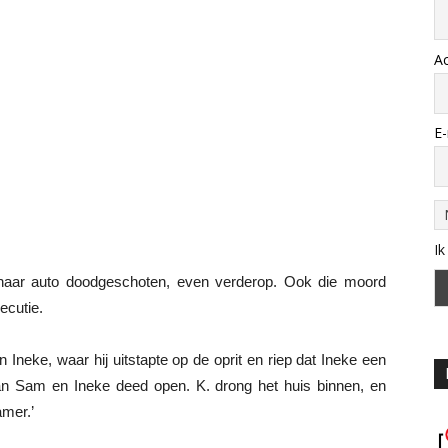
A
E-
Ik
 haar auto doodgeschoten, even verderop. Ook die moord
ecutie.
Ineke, waar hij uitstapte op de oprit en riep dat Ineke een
an Sam en Ineke deed open. K. drong het huis binnen, en
amer.’