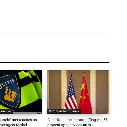
t nieuws
Verder in het nieuws
rspoeld’ met reacties na
China komt met importheffing van 55
ver agent Maikel
procent op rundvlees uit VS