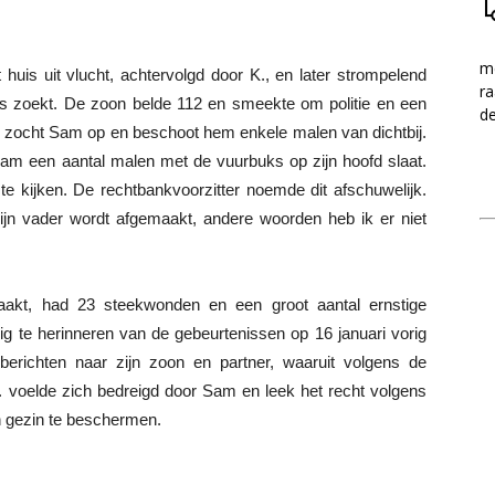
me
uis uit vlucht, achtervolgd door K., en later strompelend
ra
s zoekt. De zoon belde 112 en smeekte om politie en een
d
o, zocht Sam op en beschoot hem enkele malen van dichtbij.
m een aantal malen met de vuurbuks op zijn hoofd slaat.
e kijken. De rechtbankvoorzitter noemde dit afschuwelijk.
zijn vader wordt afgemaakt, andere woorden heb ik er niet
raakt, had 23 steekwonden en een groot aantal ernstige
ig te herinneren van de gebeurtenissen op 16 januari vorig
berichten naar zijn zoon en partner, waaruit volgens de
 K. voelde zich bedreigd door Sam en leek het recht volgens
n gezin te beschermen.