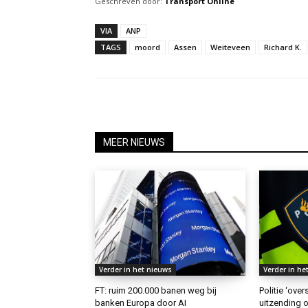
Geschreven door:
Transport Online
VIA
ANP
TAGS
moord
Assen
Weiteveen
Richard K.
MEER NIEUWS
Verder in het nieuws
Verder in he
FT: ruim 200.000 banen weg bij
Politie ‘ove
banken Europa door AI
uitzending o