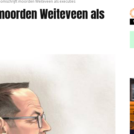
 omschrijft moorden Weiteveen als executies
 moorden Weiteveen als