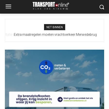
NET BINNEN
Extra maatregelen moeten vrachtverkeer Merwedebrug
terugdringen