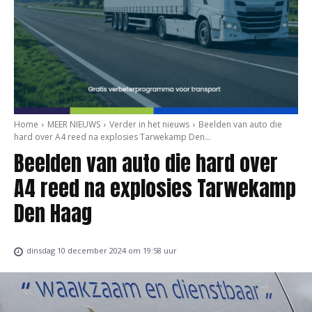
Home
MEER NIEUWS
Verder in het nieuws
Beelden van auto die
hard over A4 reed na explosies Tarwekamp Den...
Beelden van auto die hard over
A4 reed na explosies Tarwekamp
Den Haag
dinsdag 10 december 2024 om 19:58 uur