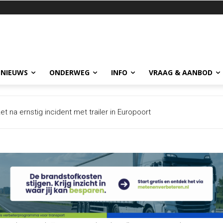
 NIEUWS
ONDERWEG
INFO
VRAAG & AANBOD
 ernstig incident met trailer in Europoort
or afsluitingen bij knooppunt Prins Clausplein: A4 vanuit Utrecht o