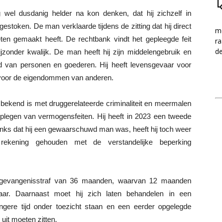
 wel dusdanig helder na kon denken, dat hij zichzelf in
gestoken. De man verklaarde tijdens de zitting dat hij direct
me
eten gemaakt heeft. De rechtbank vindt het gepleegde feit
ra
d
zonder kwalijk. De man heeft hij zijn middelengebruik en
eid van personen en goederen. Hij heeft levensgevaar voor
 voor de eigendommen van anderen.
bekend is met druggerelateerde criminaliteit en meermalen
t plegen van vermogensfeiten. Hij heeft in 2023 een tweede
anks dat hij een gewaarschuwd man was, heeft hij toch weer
 rekening gehouden met de verstandelijke beperking
 gevangenisstraf van 36 maanden, waarvan 12 maanden
jaar. Daarnaast moet hij zich laten behandelen in een
langere tijd onder toezicht staan en een eerder opgelegde
uit moeten zitten.