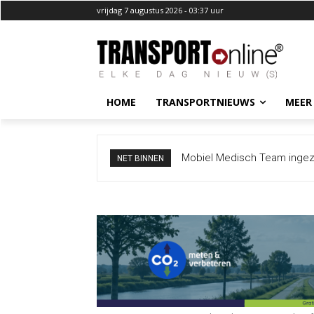
vrijdag 7 augustus 2026 - 03:37 uur
HOME
TRANSPORTNIEUWS
MEER
Mobiel Medisch Team ingezet na
Bermbrand langs A12 zorgt vo
NET BINNEN