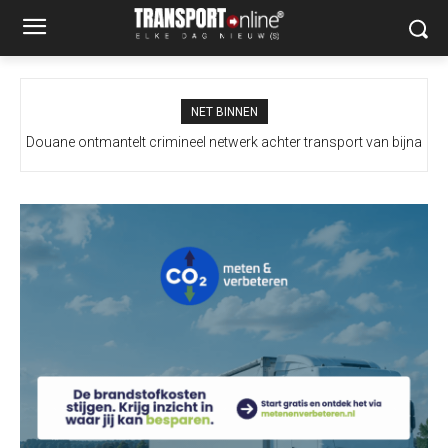
NET BINNEN
Douane ontmantelt crimineel netwerk achter transport van bijna
100 miljoen illegale sigaretten