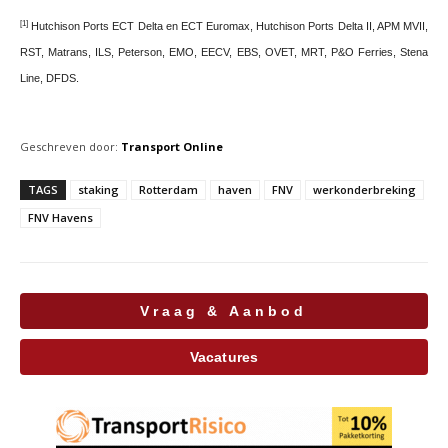
[1]
Hutchison Ports ECT Delta en ECT Euromax, Hutchison Ports Delta II, APM MVII,
RST, Matrans, ILS, Peterson, EMO, EECV, EBS, OVET, MRT, P&O Ferries, Stena
Line, DFDS.
Geschreven door:
Transport Online
TAGS
staking
Rotterdam
haven
FNV
werkonderbreking
FNV Havens
Vraag & Aanbod
Vacatures