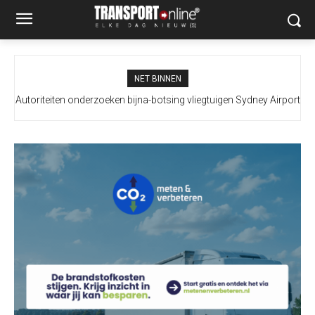
NET BINNEN
Autoriteiten onderzoeken bijna-botsing vliegtuigen Sydney Airport