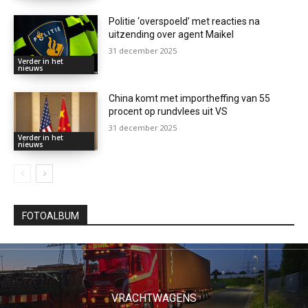
Politie ‘overspoeld’ met reacties na
uitzending over agent Maikel
31 december 2025
Verder in het
nieuws
China komt met importheffing van 55
procent op rundvlees uit VS
31 december 2025
Verder in het
nieuws
FOTOALBUM
VRACHTWAGENS