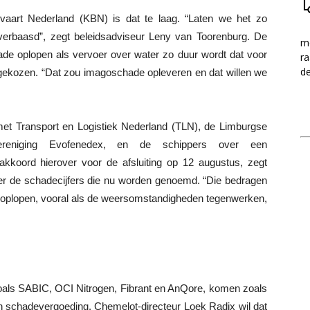
nvaart Nederland (KBN) is dat te laag. “Laten we het zo
verbaasd”, zegt beleidsadviseur Leny van Toorenburg. De
me
ade oplopen als vervoer over water zo duur wordt dat voor
ra
d
 gekozen. “Dat zou imagoschade opleveren en dat willen we
et Transport en Logistiek Nederland (TLN), de Limburgse
vereniging Evofenedex, en de schippers over een
kkoord hierover voor de afsluiting op 12 augustus, zegt
over de schadecijfers die nu worden genoemd. “Die bedragen
oplopen, vooral als de weersomstandigheden tegenwerken,
 zoals SABIC, OCI Nitrogen, Fibrant en AnQore, komen zoals
en schadevergoeding. Chemelot-directeur Loek Radix wil dat