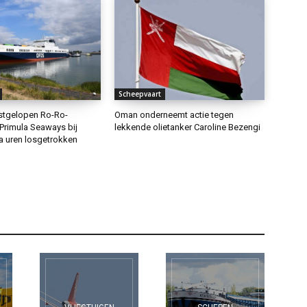
Scheepvaart
stgelopen Ro-Ro-
Oman onderneemt actie tegen
Primula Seaways bij
lekkende olietanker Caroline Bezengi
a uren losgetrokken