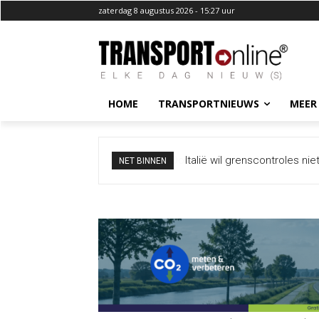
zaterdag 8 augustus 2026 - 15:27 uur
HOME
TRANSPORTNIEUWS
MEER
Italië wil grenscontroles ni
NET BINNEN