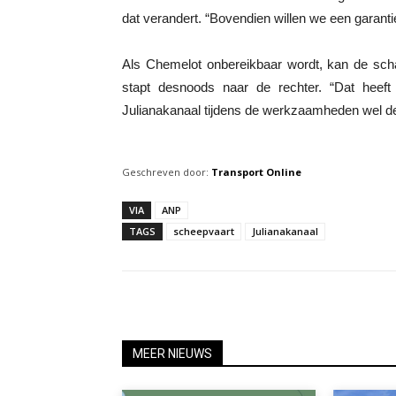
dat verandert. “Bovendien willen we een garantie 
Als Chemelot onbereikbaar wordt, kan de scha
stapt desnoods naar de rechter. “Dat heeft
Julianakanaal tijdens de werkzaamheden wel dege
Geschreven door:
Transport Online
VIA
ANP
TAGS
scheepvaart
Julianakanaal
MEER NIEUWS