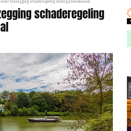
eisen toezegging schaderegeling sluiting Julianakanaal
zegging schaderegeling
al