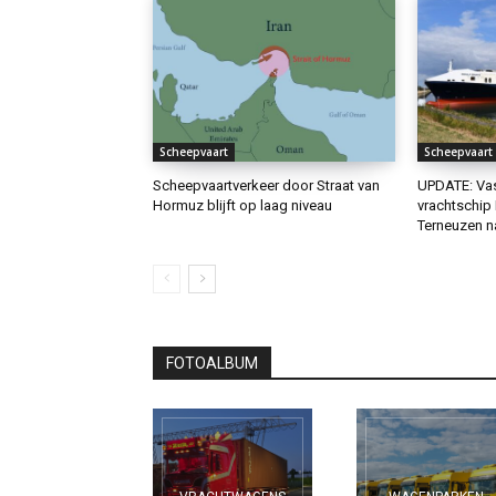
Scheepvaart
Scheepvaart
Scheepvaartverkeer door Straat van
UPDATE: Va
Hormuz blijft op laag niveau
vrachtschip 
Terneuzen n
FOTOALBUM