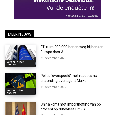
MEER NIEUWS
FT: ruim 200.000 banen weg bij banken
Europa door AI
31 december 2025
Verder in het
nieuws
Politie ‘overspoeld’ met reacties na
uitzending over agent Maikel
31 december 2025
Verder in het
nieuws
China komt met importheffing van 55
procent op rundvlees uit VS