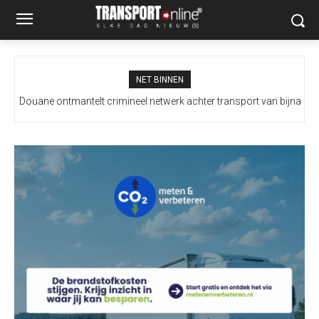
NET BINNEN
Douane ontmantelt crimineel netwerk achter transport van bijna
100 miljoen illegale sigaretten