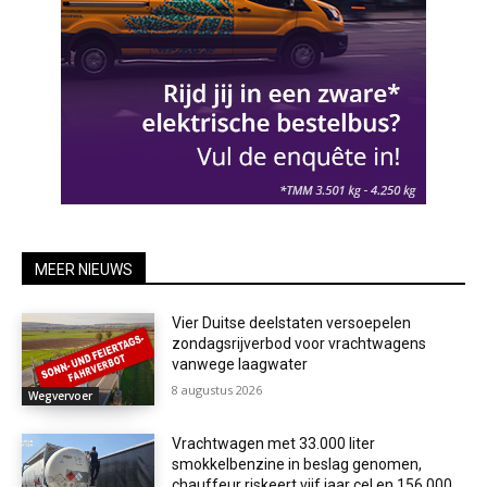
MEER NIEUWS
Vier Duitse deelstaten versoepelen
zondagsrijverbod voor vrachtwagens
vanwege laagwater
8 augustus 2026
Wegvervoer
Vrachtwagen met 33.000 liter
smokkelbenzine in beslag genomen,
chauffeur riskeert vijf jaar cel en 156.000