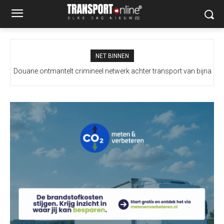
NET BINNEN
Douane ontmantelt crimineel netwerk achter transport van bijna
100 miljoen illegale sigaretten