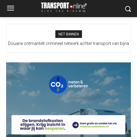
NET BINNEN
Douane ontmantelt crimineel netwerk achter transport van bijna
100 miljoen illegale sigaretten