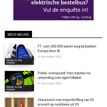
MEER NIEUWS
FT: ruim 200.000 banen weg bij banken
Europa door AI
31 december 2025
Verder in het
nieuws
Politie ‘overspoeld’ met reacties na
uitzending over agent Maikel
31 december 2025
Verder in het
nieuws
China komt met importheffing van 55
procent op rundvlees uit VS