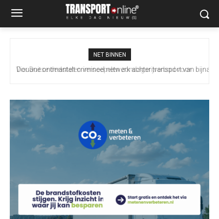
NET BINNEN
Douane ontmantelt crimineel netwerk achter transport van bijna
100 miljoen illegale sigaretten