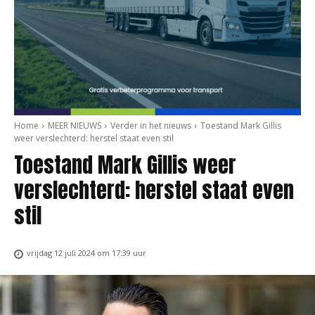
Home
MEER NIEUWS
Verder in het nieuws
Toestand Mark Gillis
weer verslechterd: herstel staat even stil
Toestand Mark Gillis weer
verslechterd: herstel staat even
stil
vrijdag 12 juli 2024 om 17:39 uur