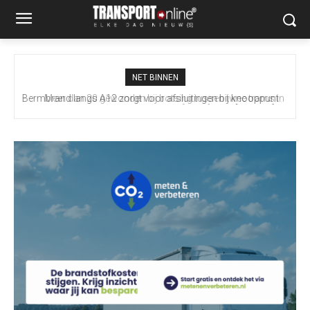
NET BINNEN
Meer dan 20 gewonden bij botsing tussen twee trams in
Gelsenkirchen [+foto]