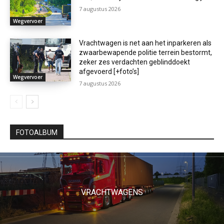
7 augustus 2026
Wegvervoer
Vrachtwagen is net aan het inparkeren als
zwaarbewapende politie terrein bestormt,
zeker zes verdachten geblinddoekt
afgevoerd [+foto’s]
Wegvervoer
7 augustus 2026
FOTOALBUM
VRACHTWAGENS