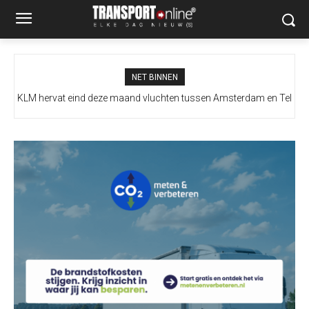
NET BINNEN
KLM hervat eind deze maand vluchten tussen Amsterdam en Tel
Aviv