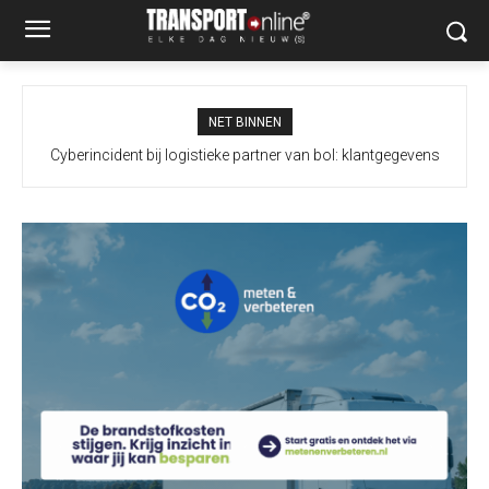
NET BINNEN
Cyberincident bij logistieke partner van bol: klantgegevens
Duitse politie bevestigt: gevonden drone op luchthaven Leipzig
mogelijk ingezien, bestellingen vertraagd
bevatte explosief