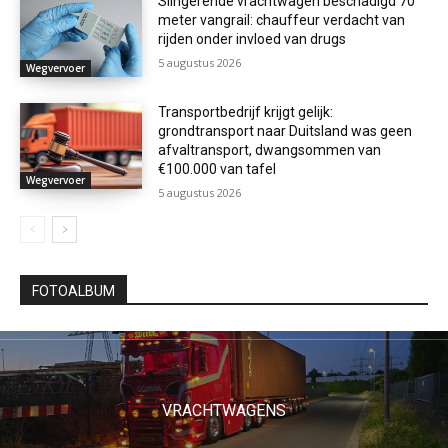
Slingerende vrachtwagen beschadigd 70
meter vangrail: chauffeur verdacht van
rijden onder invloed van drugs
5 augustus 2026
Wegvervoer
Transportbedrijf krijgt gelijk:
grondtransport naar Duitsland was geen
afvaltransport, dwangsommen van
€100.000 van tafel
Wegvervoer
5 augustus 2026
FOTOALBUM
VRACHTWAGENS