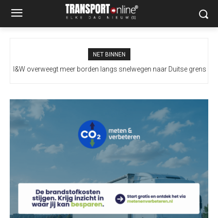
NET BINNEN
I&W overweegt meer borden langs snelwegen naar Duitse grens