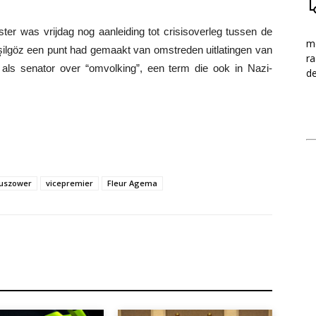
ter was vrijdag nog aanleiding tot crisisoverleg tussen de
me
eşilgöz een punt had gemaakt van omstreden uitlatingen van
ra
j als senator over “omvolking”, een term die ook in Nazi-
d
uszower
vicepremier
Fleur Agema