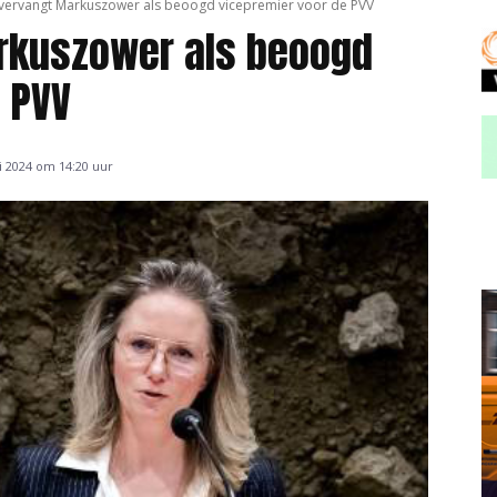
ervangt Markuszower als beoogd vicepremier voor de PVV
rkuszower als beoogd
 PVV
i 2024 om 14:20 uur