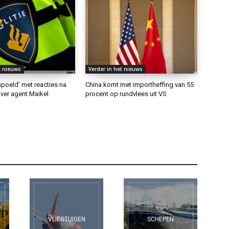
t nieuws
Verder in het nieuws
rspoeld’ met reacties na
China komt met importheffing van 55
ver agent Maikel
procent op rundvlees uit VS
VLIEGTUIGEN
SCHEPEN