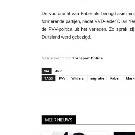
De voordracht van Faber als beoogd asielminis
formerende partijen, nadat VVD-leider Dilan Y
de PVV-politica uit het verleden. Zo sprak zi
Duitsland werd gebezigd.
Geschreven door:
Transport Online
VIA
ANP
TAGS
PVV
Wilders
migratie
Faber
Mark
MEER NIEUWS