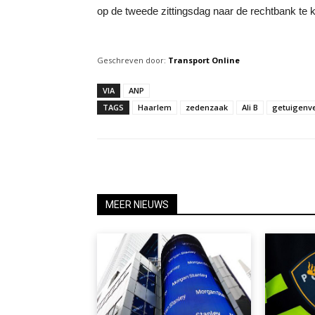
op de tweede zittingsdag naar de rechtbank te
Geschreven door:
Transport Online
VIA
ANP
TAGS
Haarlem
zedenzaak
Ali B
getuigenve
MEER NIEUWS