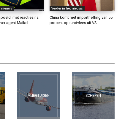
t nieuws
Verder in het nieuws
rspoeld’ met reacties na
China komt met importheffing van 55
ver agent Maikel
procent op rundvlees uit VS
VLIEGTUIGEN
SCHEPEN