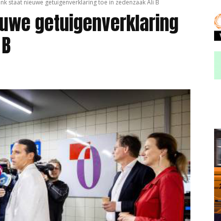
nk staat nieuwe getuigenverklaring toe in zedenzaak Ali B
euwe getuigenverklaring
 B