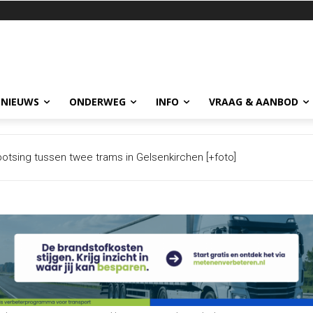
 NIEUWS
ONDERWEG
INFO
VRAAG & AANBOD
ing tussen twee trams in Gelsenkirchen [+foto]
 langs snelwegen naar Duitse grens