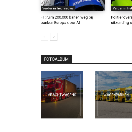
Verder in het nieuws
Verder in he
FT: ruim 200.000 banen weg bij
Politie ‘ove
banken Europa door AI
uitzending o
FOTOALBUM
VRACHTWAGENS
WAGENPARKEN