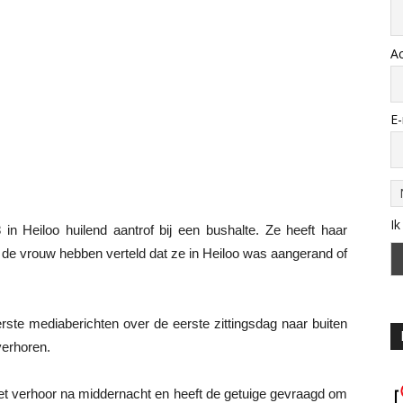
A
E-
Ik
n Heiloo huilend aantrof bij een bushalte. Ze heeft haar
de vrouw hebben verteld dat ze in Heiloo was aangerand of
ste mediaberichten over de eerste zittingsdag naar buiten
verhoren.
n het verhoor na middernacht en heeft de getuige gevraagd om