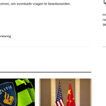
 komen, om eventuele vragen te beantwoorden.
me
ra
d
rklaring