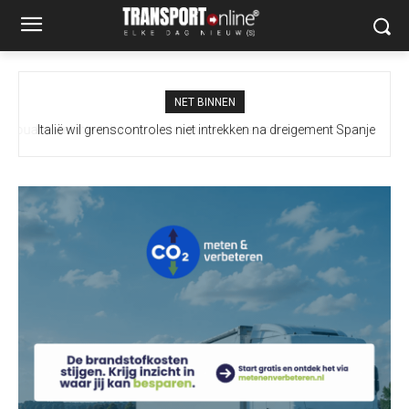
NET BINNEN
Italië wil grenscontroles niet intrekken na dreigement Spanje