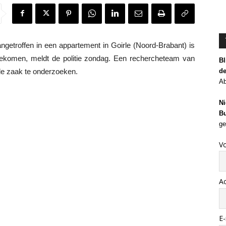
getroffen in een appartement in Goirle (Noord-Brabant) is
gekomen, meldt de politie zondag. Een rechercheteam van
Bl
de
de zaak te onderzoeken.
Ab
Ni
Bu
ge
V
A
E-