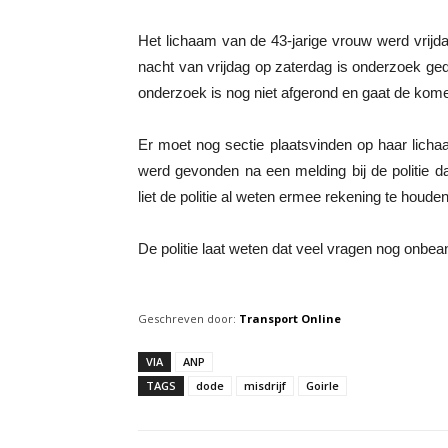
Het lichaam van de 43-jarige vrouw werd vrijd
nacht van vrijdag op zaterdag is onderzoek ge
onderzoek is nog niet afgerond en gaat de kom
Er moet nog sectie plaatsvinden op haar licha
werd gevonden na een melding bij de politie d
liet de politie al weten ermee rekening te houden
De politie laat weten dat veel vragen nog onbea
Geschreven door:
Transport Online
VIA
ANP
TAGS
dode
misdrijf
Goirle