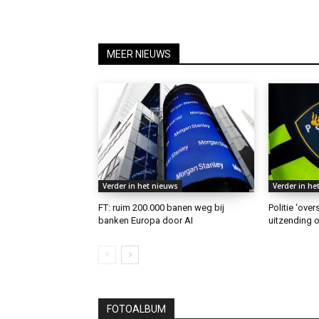
MEER NIEUWS
Verder in het nieuws
Verder in he
FT: ruim 200.000 banen weg bij
Politie ‘ove
banken Europa door AI
uitzending o
FOTOALBUM