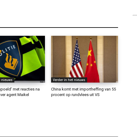
t nieuws
Verder in het nieuws
rspoeld’ met reacties na
China komt met importheffing van 55
ver agent Maikel
procent op rundvlees uit VS