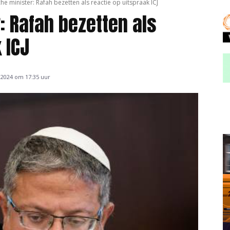
che minister: Rafah bezetten als reactie op uitspraak ICJ
: Rafah bezetten als
 ICJ
 2024 om 17:35 uur