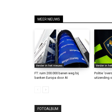
MEER NIEUWS
Verder in het nieuws
Verder in he
FT: ruim 200.000 banen weg bij
Politie ‘ove
banken Europa door AI
uitzending o
FOTOALBUM