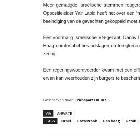
Meer gematigde Israëlische stemmen reagere
Oppositieleider Yair Lapid heeft het over een 
beëindiging van de gevechten gekoppeld moet zij
Een voormalig Israëlische VN-gezant, Danny Da
Haag comfortabel beraadslagen en terugkeren n
zei hij.
Een regeringswoordvoerder kwam met een offici
ervan kan weerhouden zijn burgers te bescher
Geschreven door:
Transport Online
VIA
ANP/RTR
TAGS
Israël
Gazastrook
Den haag
Rafah