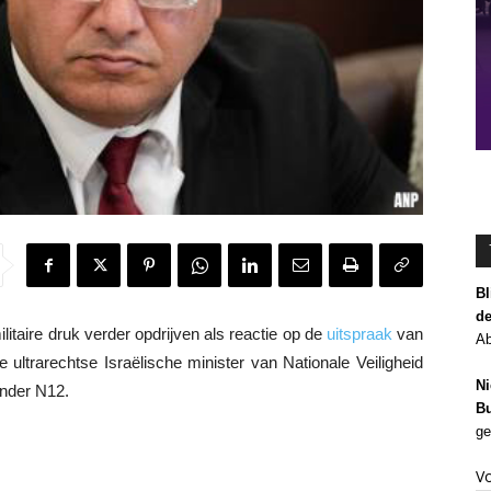
Bl
de
itaire druk verder opdrijven als reactie op de
uitspraak
van
Ab
e ultrarechtse Israëlische minister van Nationale Veiligheid
Ni
ender N12.
Bu
ge
V