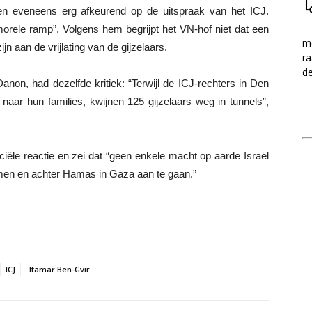
n eveneens erg afkeurend op de uitspraak van het ICJ.
“morele ramp”. Volgens hem begrijpt het VN-hof niet dat een
me
n aan de vrijlating van de gijzelaars.
ra
d
non, had dezelfde kritiek: “Terwijl de ICJ-rechters in Den
aar hun families, kwijnen 125 gijzelaars weg in tunnels”,
ële reactie en zei dat “geen enkele macht op aarde Israël
men en achter Hamas in Gaza aan te gaan.”
ICJ
Itamar Ben-Gvir