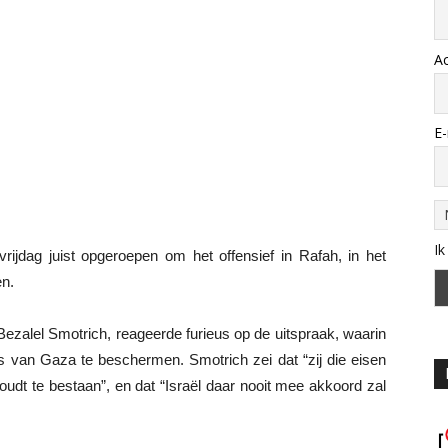
A
E-
Ik
rijdag juist opgeroepen om het offensief in Rafah, in het
en.
Bezalel Smotrich, reageerde furieus op de uitspraak, waarin
 van Gaza te beschermen. Smotrich zei dat “zij die eisen
houdt te bestaan”, en dat “Israël daar nooit mee akkoord zal