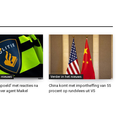
t nieuws
Verder in het nieuws
rspoeld’ met reacties na
China komt met importheffing van 55
ver agent Maikel
procent op rundvlees uit VS