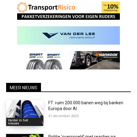
MEER NIEUWS
FT: ruim 200.000 banen weg bij banken
Europa door AI
31 december 2025
Verder in het
nieuws
Politie ‘overspoeld’ met reacties na