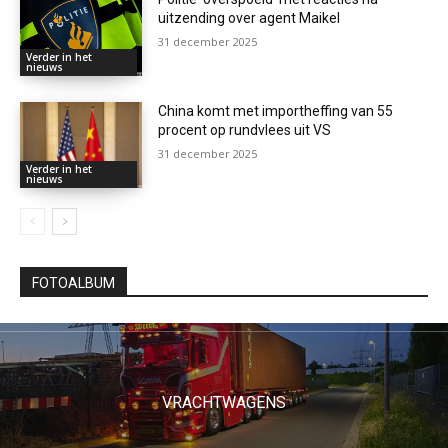
uitzending over agent Maikel
31 december 2025
Verder in het
nieuws
China komt met importheffing van 55
procent op rundvlees uit VS
31 december 2025
Verder in het
nieuws
FOTOALBUM
VRACHTWAGENS