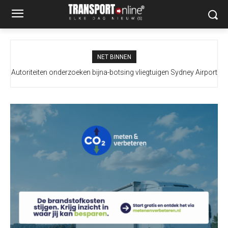
NET BINNEN
Autoriteiten onderzoeken bijna-botsing vliegtuigen Sydney Airport