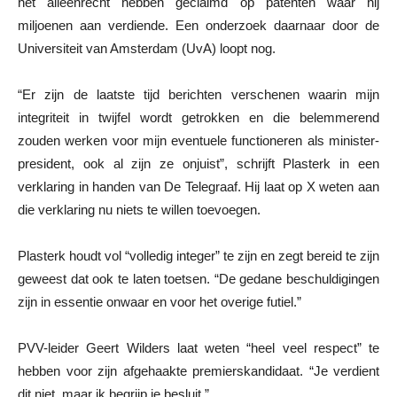
het alleenrecht hebben geclaimd op patenten waar hij
miljoenen aan verdiende. Een onderzoek daarnaar door de
Universiteit van Amsterdam (UvA) loopt nog.
“Er zijn de laatste tijd berichten verschenen waarin mijn
integriteit in twijfel wordt getrokken en die belemmerend
zouden werken voor mijn eventuele functioneren als minister-
president, ook al zijn ze onjuist”, schrijft Plasterk in een
verklaring in handen van De Telegraaf. Hij laat op X weten aan
die verklaring nu niets te willen toevoegen.
Plasterk houdt vol “volledig integer” te zijn en zegt bereid te zijn
geweest dat ook te laten toetsen. “De gedane beschuldigingen
zijn in essentie onwaar en voor het overige futiel.”
PVV-leider Geert Wilders laat weten “heel veel respect” te
hebben voor zijn afgehaakte premierskandidaat. “Je verdient
dit niet, maar ik begrijp je besluit.”