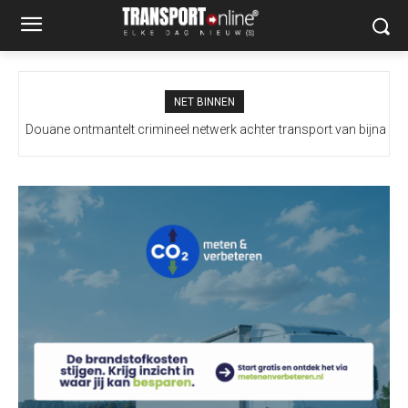
NET BINNEN
Douane ontmantelt crimineel netwerk achter transport van bijna
100 miljoen illegale sigaretten