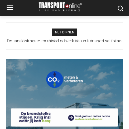
NET BINNEN
Italië wil grenscontroles niet intrekken na dreigement Spanje