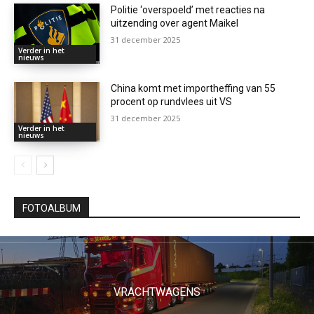
Politie ‘overspoeld’ met reacties na
uitzending over agent Maikel
31 december 2025
Verder in het
nieuws
China komt met importheffing van 55
procent op rundvlees uit VS
31 december 2025
Verder in het
nieuws
FOTOALBUM
VRACHTWAGENS