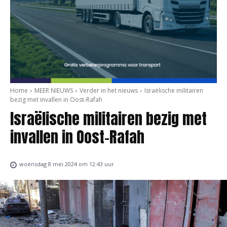
Home
MEER NIEUWS
Verder in het nieuws
Israëlische militairen
bezig met invallen in Oost-Rafah
Israëlische militairen bezig met
invallen in Oost-Rafah
woensdag 8 mei 2024 om 12:43 uur