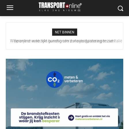
NET BINNEN
Spanje checkt zo’n tweehonderd vliegtuigpassagiers uit Italië