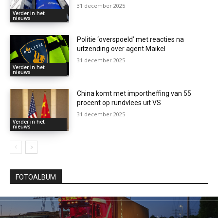
31 december 2025
Verder in het
nieuws
Politie ‘overspoeld’ met reacties na
uitzending over agent Maikel
31 december 2025
Verder in het
nieuws
China komt met importheffing van 55
procent op rundvlees uit VS
31 december 2025
Verder in het
nieuws
FOTOALBUM