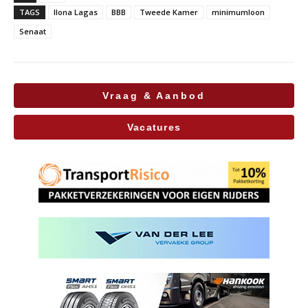
TAGS
Ilona Lagas
BBB
Tweede Kamer
minimumloon
Senaat
Vraag & Aanbod
Vacatures