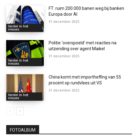
FT: ruim 200.000 banen weg bij banken
Europa door AI
31 december 2025
Verder in het
nieuws
Politie ‘overspoeld’ met reacties na
uitzending over agent Maikel
31 december 2025
Verder in het
nieuws
China komt met importheffing van 55
procent op rundvlees uit VS
31 december 2025
Verder in het
nieuws
FOTOALBUM