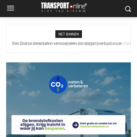
NET BINNEN
Douane ontmantelt crimineel netwerk achter transport van bijna
100 miljoen illegale sigaretten