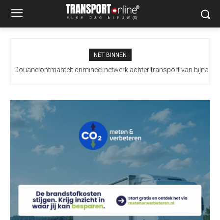
NET BINNEN
Douane ontmantelt crimineel netwerk achter transport van bijna
100 miljoen illegale sigaretten