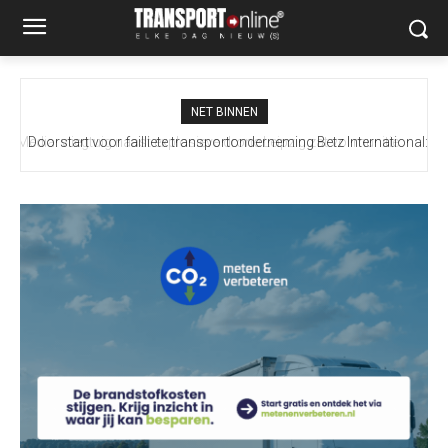
NET BINNEN
Doorstart voor failliete transportonderneming Betz International:
nieuw logistiek bedrijf Aventra neemt activiteiten over