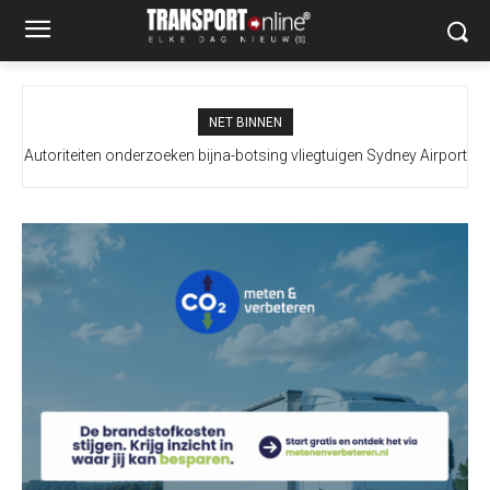
NET BINNEN
Autoriteiten onderzoeken bijna-botsing vliegtuigen Sydney Airport