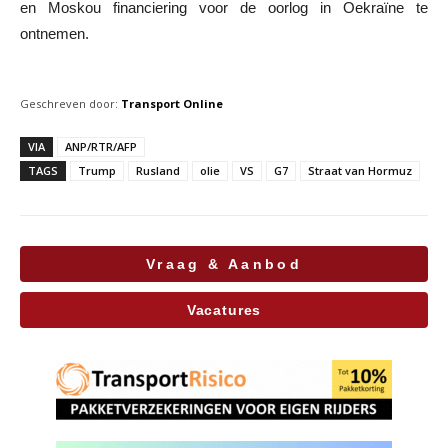
en Moskou financiering voor de oorlog in Oekraïne te
ontnemen.
Geschreven door:
Transport Online
VIA
ANP/RTR/AFP
TAGS
Trump
Rusland
olie
VS
G7
Straat van Hormuz
Vraag & Aanbod
Vacatures