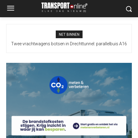
NET BINNEN
Twee vrachtwagens botsen in Drechttunnel: parallelbuis A16
richting Breda afgesloten