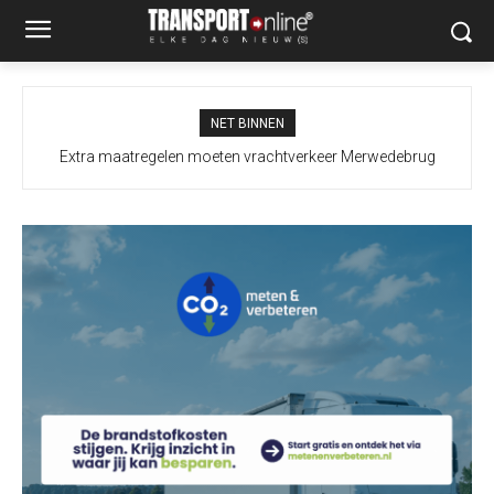
NET BINNEN
Extra maatregelen moeten vrachtverkeer Merwedebrug
terugdringen