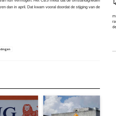
ng van hun vermogen. Het CBS meldt dat de omstandigheden
en dan in april. Dat kwam vooral doordat de stijging van de
me
ra
d
edingen