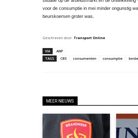
situatie op de arbeidsmarkt en de ontwikkeli
voor de consumptie in mei minder ongunstig war
beurskoersen groter was.
Geschreven door:
Transport Online
VIA
ANP
TAGS
CBS
consumenten
consumptie
best
MEER NIEUWS