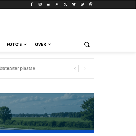
FOTO’S
OVER
oten ter plaatse