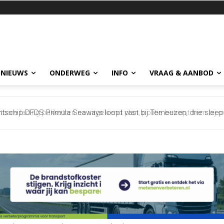
 NIEUWS
ONDERWEG
INFO
VRAAG & AANBOD
schip DFDS Primula Seaways loopt vast bij Terneuzen, drie sleepb