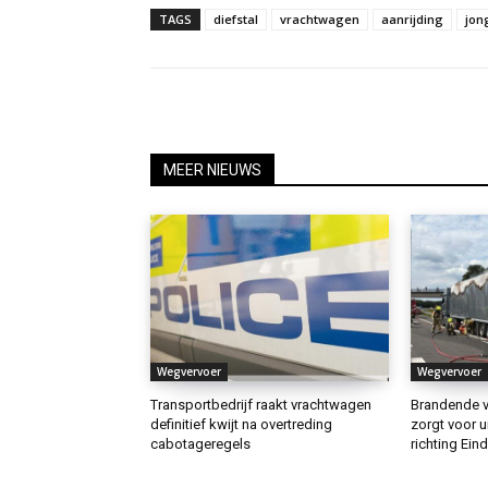
TAGS
diefstal
vrachtwagen
aanrijding
jon
MEER NIEUWS
Wegvervoer
Wegvervoer
Transportbedrijf raakt vrachtwagen
Brandende v
definitief kwijt na overtreding
zorgt voor u
cabotageregels
richting Ein