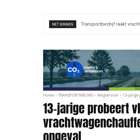
Transportbedrijf raakt vrac
NET BINNEN
Home
TRANSPORTNIEUWS
Wegvervoer
13-jarige
13-jarige probeert 
vrachtwagenchauffe
ongeval