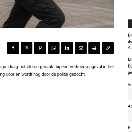
Bl
de
Ab
Ni
Bu
middag betrokken geraakt bij een verkeersongeval in het
ge
ng door en wordt nog door de politie gezocht.
V
A
E-