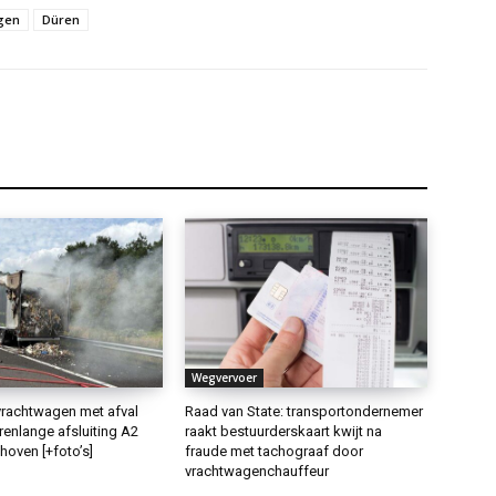
gen
Düren
Wegvervoer
rachtwagen met afval
Raad van State: transportondernemer
renlange afsluiting A2
raakt bestuurderskaart kwijt na
dhoven [+foto’s]
fraude met tachograaf door
vrachtwagenchauffeur