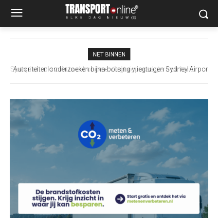
NET BINNEN
Autoriteiten onderzoeken bijna-botsing vliegtuigen Sydney Airport