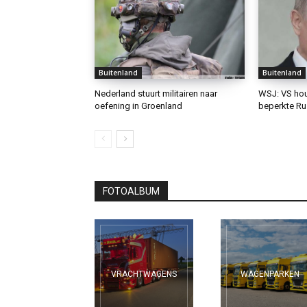
Buitenland
Buitenland
Nederland stuurt militairen naar
WSJ: VS hou
oefening in Groenland
beperkte Ru
FOTOALBUM
VRACHTWAGENS
WAGENPARKEN