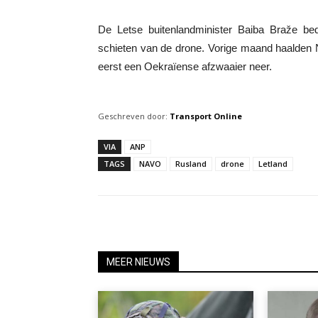
De Letse buitenlandminister Baiba Braže be
schieten van de drone. Vorige maand haalden 
eerst een Oekraïense afzwaaier neer.
Geschreven door:
Transport Online
VIA
ANP
TAGS
NAVO
Rusland
drone
Letland
MEER NIEUWS