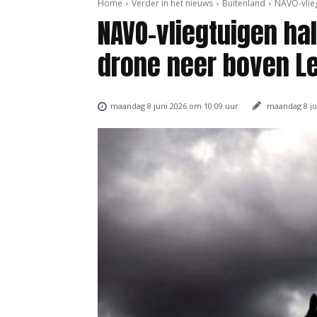
Home
Verder in het nieuws
Buitenland
NAVO-vlie
NAVO-vliegtuigen h
drone neer boven L
maandag 8 ju
maandag 8 juni 2026 om 10:09 uur