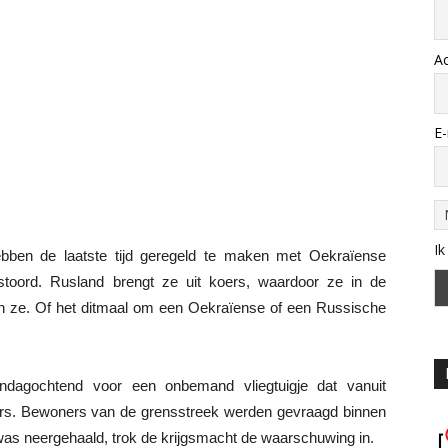
A
E-
Ik
ebben de laatste tijd geregeld te maken met Oekraïense
toord. Rusland brengt ze uit koers, waardoor ze in de
n ze. Of het ditmaal om een Oekraïense of een Russische
ndagochtend voor een onbemand vliegtuigje dat vanuit
rs. Bewoners van de grensstreek werden gevraagd binnen
 was neergehaald, trok de krijgsmacht de waarschuwing in.