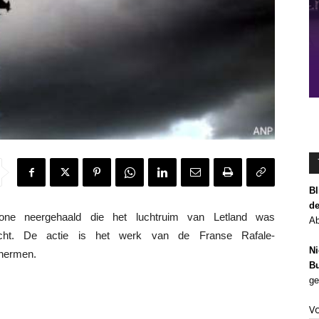
Bl
de
ne neergehaald die het luchtruim van Letland was
Ab
acht. De actie is het werk van de Franse Rafale-
Ni
chermen.
Bu
ge
V