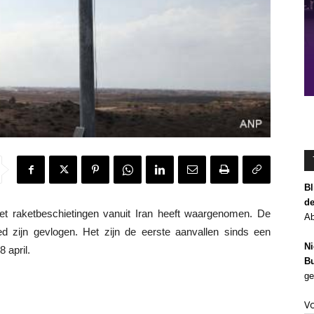
Bl
de
et raketbeschietingen vanuit Iran heeft waargenomen. De
Ab
ied zijn gevlogen. Het zijn de eerste aanvallen sinds een
Ni
 april.
Bu
ge
V