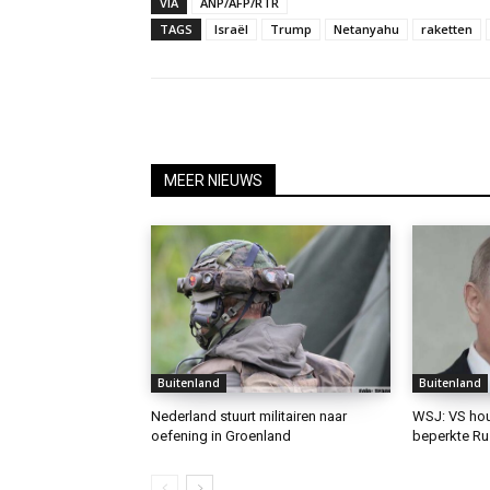
VIA
ANP/AFP/RTR
TAGS
Israël
Trump
Netanyahu
raketten
MEER NIEUWS
Buitenland
Buitenland
Nederland stuurt militairen naar
WSJ: VS hou
oefening in Groenland
beperkte Ru