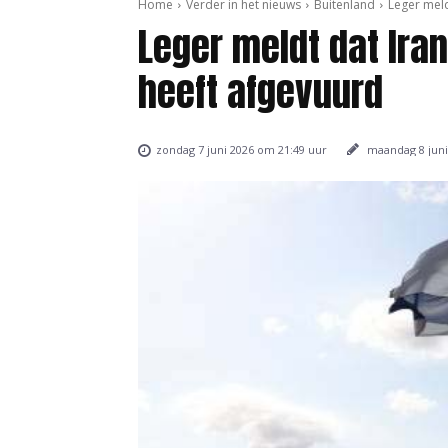
Home
Verder in het nieuws
Buitenland
Leger meld
Leger meldt dat Iran
heeft afgevuurd
maandag 8 juni
zondag 7 juni 2026 om 21:49 uur