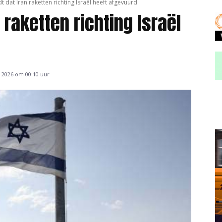
t dat Iran raketten richting Israël heeft afgevuurd
 raketten richting Israël
 2026 om 00:10 uur