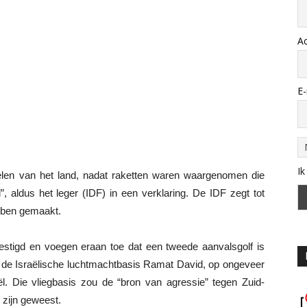
A
E-
Ik
delen van het land, nadat raketten waren waargenomen die
”, aldus het leger (IDF) in een verklaring. De IDF zegt tot
ebben gemaakt.
stigd en voegen eraan toe dat een tweede aanvalsgolf is
 de Israëlische luchtmachtbasis Ramat David, op ongeveer
ël. Die vliegbasis zou de “bron van agressie” tegen Zuid-
 zijn geweest.