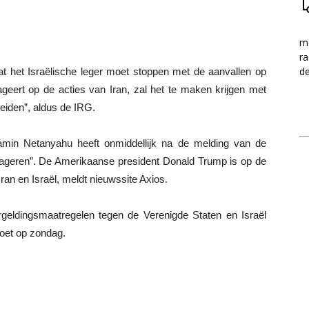
me
ra
d
at het Israëlische leger moet stoppen met de aanvallen op
eageert op de acties van Iran, zal het te maken krijgen met
 leiden”, aldus de IRG.
amin Netanyahu heeft onmiddellijk na de melding van de
 reageren”. De Amerikaanse president Donald Trump is op de
ran en Israël, meldt nieuwssite Axios.
geldingsmaatregelen tegen de Verenigde Staten en Israël
oet op zondag.