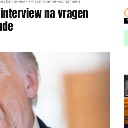
eg bij interview na vragen over verkiezingsfraude
 interview na vragen
ude