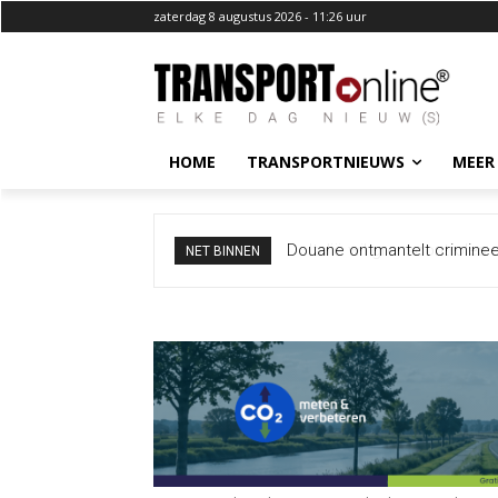
zaterdag 8 augustus 2026 - 11:26 uur
HOME
TRANSPORTNIEUWS
MEER
Italië wil grenscontroles ni
NET BINNEN