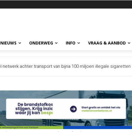
 NIEUWS
ONDERWEG
INFO
VRAAG & AANBOD
et intrekken na dreigement Spanje