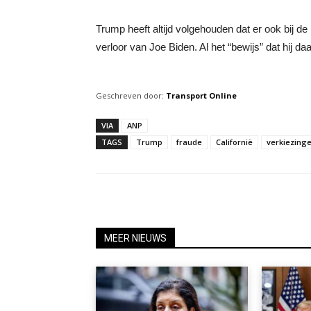
Trump heeft altijd volgehouden dat er ook bij d
verloor van Joe Biden. Al het “bewijs” dat hij d
Geschreven door:
Transport Online
VIA
ANP
TAGS
Trump
fraude
Californië
verkiezing
MEER NIEUWS