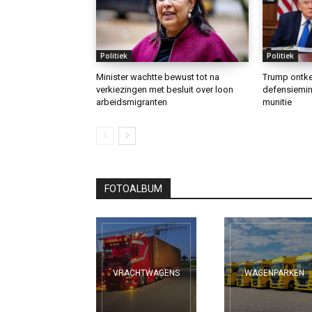
Politiek
Politiek
Minister wachtte bewust tot na
Trump ontke
verkiezingen met besluit over loon
defensiemin
arbeidsmigranten
munitie
FOTOALBUM
VRACHTWAGENS
WAGENPARKEN